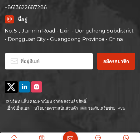
ควบแน่น) บนพื้นผิวของผลิตภัณฑ์เพื่อยืนยันความสามารถใน
+8613622687286
การปรับตัวของส่วนประกอบ อุปกรณ์ หรือผลิตภัณฑ์อื่น ๆ ในการ
ที่อยู่
ใช้งาน การขนส่ง และการจัดเก็บภายใต้การรวมกันของ
ความชื้นสูงและการเปลี่ยนแปลงอุณหภูมิและความชื้น ข้อ
No. 5，Junmin Road - Lixin - Dongcheng Subdistrict
กำหนดนี้ยังเหมาะสำหรับตัวอย่างทดสอบขนาดใหญ่ หากอุปกรณ์
- Dongguan City - Guangdong Province - China
และกระบวนการทดสอบจำเป็นต้องรักษาส่วนประกอบความร้อน
พลังงานสำหรับการทดสอบนี้ ผลจะดีกว่า IEC60068-2-38
อุณหภูมิสูงที่ใช้ในการทดสอบนี้มีสอง (40 °C, 55 °C) 40 °C เพื่อ
ตอบสนองสภาพแวดล้อมอุณหภูมิสูงส่วนใหญ่ของโลก ในขณะที่
55 °C ตอบสนองสภาพแวดล้อมอุณหภูมิสูงทั้งหมดของโลก
เงื่อนไขการทดสอบยังแบ่งออกเป็น [รอบ 1, รอบ 2] ในแง่ของ
ความรุนแรง [รอบ 1] สูงกว่า [รอบ 2]เหมาะสำหรับผลิตภัณฑ์
เสริม: ส่วนประกอบ อุปกรณ์ ผลิตภัณฑ์ประเภทต่างๆ ที่จะทดสอบ
© บริษัท แล็บ คอมพาเนียน จำกัด สงวนลิขสิทธิ์.
สภาพแวดล้อมการทดสอบ: การรวมกันของความชื้นสูงและการ
เอ็กซ์เอ็มแอล
|
นโยบายความเป็นส่วนตัว
รองรับเครือข่าย IPv6
เปลี่ยนแปลงแบบวนซ้ำของอุณหภูมิทำให้เกิดการควบแน่น และ
สามารถทดสอบสภาพแวดล้อมได้สามประเภท [การใช้งาน การ
จัดเก็บ การขนส่ง ([บรรจุภัณฑ์เป็นทางเลือก)]ความเครียดใน
การทดสอบ: การหายใจทำให้ไอน้ำเข้ามามีไฟฟ้าใช้หรือไม่: ใช่
ไม่เหมาะสำหรับ : ชิ้นส่วนที่มีน้ำหนักเบาเกินไปและเล็กเกินไป