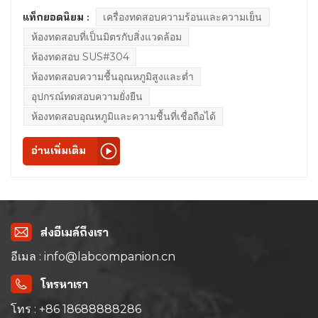
ร้อนชื้นทั้งหมด 5 ประเภท นอกเหนือจากอุณหภูมิสูงจุดคงที่ทั่วไป
แท็กยอดนิยม :
เครื่องทดสอบความร้อนและความเย็น
ที่ 85℃/85%RH, 40℃/93%RH และความชื้นสูงแล้ว ยังมีการ
ห้องทดสอบที่เป็นมิตรกับสิ่งแวดล้อม
ทดสอบพิเศษอีกสองแบบ [IEC60068-2-30, IEC60068-2-38]
ซึ่งสลับกันระหว่างรอบเปียกและชื้นและรอบผสมอุณหภูมิและ
ห้องทดสอบ SUS#304
ความชื้น ดังนั้นกระบวนการทดสอบจะเปลี่ยนแปลงอุณหภูมิและ
ห้องทดสอบความชื้นอุณหภูมิสูงและต่ำ
ความชื้น แม้แต่โปรแกรมกลุ่มต่างๆ ของลิงก์และรอบการใช้งาน
อุปกรณ์ทดสอบความยั่งยืน
ที่ใช้ในเซมิคอนดักเตอร์ IC ชิ้นส่วน อุปกรณ์ ฯลฯ เพื่อจำลอง
ห้องทดสอบอุณหภูมิและความชื้นที่เชื่อถือได้
ปรากฏการณ์การควบแน่นกลางแจ้ง ประเมินความสามารถของ
วัสดุในการป้องกันการแพร่กระจายของน้ำและก๊าซ และเร่ง
อ่านเพิ่มเติม
ความทนทานของผลิตภัณฑ์ต่อการเสื่อมสภาพ ข้อกำหนดทั้งห้า
ประการจะถูกจัดระเบียบเป็นตารางเปรียบเทียบความแตกต่างใน
ข้อกำหนดการทดสอบแบบเปียกและแบบความร้อน และจุดหลัก
ของการทดสอบจะได้รับการอธิบายอย่างละเอียดสำหรับการ
ทดสอบแบบวงจรรวมแบบเปียกและแบบความร้อน และมีการ
ส่งอีเมล์ถึงเรา
เสริมเงื่อนไขการทดสอบและจุดของ GJB ในการทดสอบแบบ
อีเมล : info@labcompanion.cn
เปียกและแบบความร้อนIEC60068-2-30 การทดสอบวงจร
ความร้อนชื้นสลับกันหมายเหตุ: การทดสอบนี้ใช้เทคนิคการ
โทรหาเรา
ทดสอบในการรักษาความชื้นและการเปลี่ยนแปลงอุณหภูมิเพื่อให้
โทร : +86 18688888286
ความชื้นซึมเข้าไปในตัวอย่างและก่อให้เกิดการควบแน่น (การ