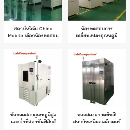
สถาบันวิจัย China
ห้องทดสอบการ
Mobile เลือกห้องทดสอบ
เปลี่ยนแปลงอุณหภูมิ
ความร้อนชื้นอุณหภูมิต่ำ/
อย่างรวดเร็วของ Lab
สูงแบบสลับกันจาก Lab
Companion Limited ส่ง
Companion
มอบให้กับบริษัท
อุตสาหกรรมการบินแห่ง
ประเทศจีนแล้ว!
ห้องทดสอบอุณหภูมิสูง
ขอแสดงความยินดี!
และต่ำที่สถาบันฟิสิกส์
สถาบันเซมิคอนดักเตอร์
เลือกใช้โดย CAS จาก
CAS เลือกอุณหภูมิสูง