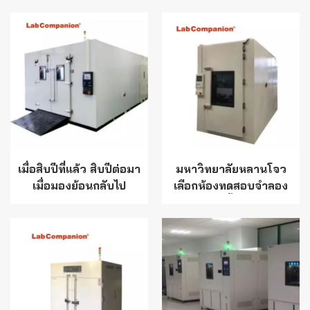
Lab Companion
และต่ำจาก Lab
Limited
Companion Limited
เมื่อสิบปีที่แล้ว สิบปีต่อมา
มหาวิทยาลัยหลานโจว
เมื่อมองย้อนกลับไป
เลือกห้องทดสอบจำลอง
มหาวิทยาลัยธรณีวิทยา
การป้องกันน้ำแข็งด้วยใบ
แห่งประเทศจีน (ปักกิ่ง)
มีดพลังงานลมจาก Lab
และห้องปฏิบัติการร่วมได้
Companion Ltd.
ร่วมมือกันอีกครั้ง