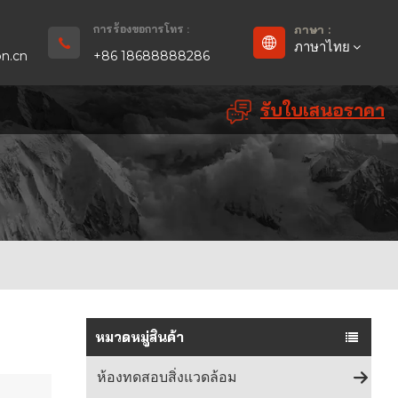
การร้องขอการโทร :
ภาษา :
ภาษาไทย
n.cn
+86 18688888286
รับใบเสนอราคา
English
Français
Deutsch
русский
Español
بالعربية
หมวดหมู่สินค้า
Português
ห้องทดสอบสิ่งแวดล้อม