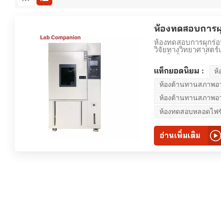
ห้องทดสอบการผ
ห้องทดสอบการผุกร่
วิจัยทางวิทยาศาสตร์
ประสิทธิภาพองค์ประ
ของการตรวจสอบคุณภา
แท็กยอดนิยม :
ห
พลาสติก แผงอลูมิเน
มาตรฐานผลิตภัณฑ์อื่
ห้องต้านทานสภาพ
ทำให้วัสดุเสื่อมสภ
สามารถจำลองอันตราย
ห้องต้านทานสภาพ
หลอดไฟซีนอนเพื่อจ
เพื่อจำลองฝนและน้ำค
ห้องทดสอบหลอดไฟซ
วงจรอุณหภูมิแสงแล
ภายในไม่กี่วันหรือไ
เหตุการณ์กลางแจ้งได
อ่านเพิ่มเติม
กร่อนแบบเร่งด้วยตน
เปลี่ยนวัสดุที่มีอยู
ความทนทานของผลิตภ