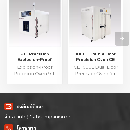
91L Precision
1000L Double Door
Explosion-Proof
Precision Oven CE
Industrial Oven
Certified for Lab
Explosion-Proof
CE 1000L Dual Door
Precision Oven 91L
Precision Oven for
Capacity This 91L
Industrial Testing This
explosion-proof
1000L industrial
industrial precision
precision oven features
oven features a single-
a double-door
door structure for
structure for flexible
ส่งอีเมล์ถึงเรา
flexible operation,
operation, equipped
อีเมล : info@labcompanion.cn
equipped with a C100
with a C100 touch
touch screen
screen controller and
โทรหาเรา