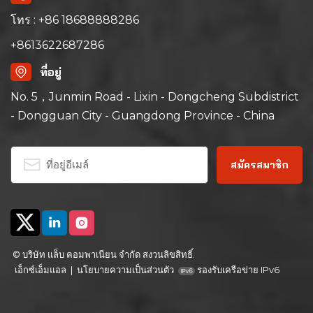
controller and triple
triple over-
over-temperature
temperature
โทร : +86 18688888286
protection. It has a
protection. It has a
+8613622687286
precise temperature
precise temperature
range of ambient +15℃
range of ambient +10℃
ที่อยู่
to 200℃ with a non-
to 200℃; its left-right
linear empty load
air convection system
No. 5，Junmin Road - Lixin - Dongcheng Subdistrict
heating rate of
ensures uniform air
- Dongguan City - Guangdong Province - China
approximately
and heat distribution,
5℃/minute; its left-right
ideal for aging, drying,
air convection system
curing, bonding,
ensures uniform air
defoaming and other
and heat distribution,
industrial processes.
ideal for aging, drying,
curing, bonding,
defoaming and other
industrial processes.
© บริษัท แล็บ คอมพาเนียน จำกัด สงวนลิขสิทธิ์.
เอ็กซ์เอ็มแอล
|
นโยบายความเป็นส่วนตัว
รองรับเครือข่าย IPv6