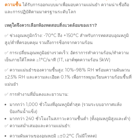
ความชื้น
ได้รับการออกแบบมาเพื่อมอบความแม่นยำ ความน่าเชื่อถือ
และการปฏิบัติตามมาตรฐานระดับโลก
เหตุใดจึงควรเลือกห้องทดสอบสิ่งแวดล้อมของเรา?
✅ ช่วงอุณหภูมิกว้าง: -70°C ถึง +150°C สำหรับการทดสอบอุณหภูมิ
สูง/ต่ำที่ครอบคลุม รวมถึงการช็อกจากความร้อน
✅ การเปลี่ยนอุณหภูมิอย่างรวดเร็ว: อัตราการทำความร้อน/ทำความ
เย็นภายใต้โหลด ≥1°C/นาที (1T, เอาต์พุตความร้อน 5kW)
✅ ความแม่นยำของความชื้นสูง: 10%–98% RH พร้อมความผันผวน
±2.5% RH และความละเอียด 0.1% เพื่อการหมุนเวียนความร้อนชื้นที่
แม่นยำ
✅ การทำงานที่มั่นคงและยาวนาน:
มากกว่า 1,000 ชั่วโมงที่อุณหภูมิต่ำสุด (รวมระบบอากาศแห้ง
ป้องกันน้ำแข็ง)
มากกว่า 240 ชั่วโมงในสภาวะความชื้นต่ำ (ทั้งอุณหภูมิสูงและต่ำ)
✅ ความสม่ำเสมอและความแม่นยำ:
ความผันผวนของอุณหภูมิ ≤±0.2°C (ไม่มีโหลด)