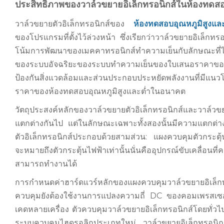
ประสิทธิภาพของวาล์วขยายอิเล็กทรอนิกส์ในห้องทดสอ
วาล์วขยายตัวอิเล็กทรอนิกส์ของ
ห้องทดสอบอุณหภูมิสูงแ
ของโปรแกรมที่ตั้งไว้ล่วงหน้า ซึ่งเรียกว่าวาล์วขยายอิเล็ก
โน้มการพัฒนาของเมคคาทรอนิกส์ทำความเย็นกับลักษณะที
ของระบบอัจฉริยะของระบบทำความเย็นของใบเสนอราคาของ
ป้องกันสิ่งแวดล้อมและส่วนประกอบประหยัดพลังงานที่มีแ
ราคาของห้องทดสอบอุณหภูมิสูงและต่ำในอนาคต
วัตถุประสงค์หลักของวาล์วขยายตัวอิเล็กทรอนิกส์และวาล์วข
แตกต่างกันไป แต่ในลักษณะเฉพาะทั้งสองนั้นมีความแตกต
ตัวอิเล็กทรอนิกส์ประกอบด้วยสามส่วน: แผงควบคุมตัวกระตุ้
จะหมายถึงตัวกระตุ้นไฟฟ้าเท่านั้นนั่นคืออุปกรณ์ขับเคลื่อนท
สามารถทำงานได้
การกำหนดค่าฮาร์ดแวร์หลักของแผงควบคุมวาล์วขยายอิเล็ก
ควบคุมยังต้องใช้งานการแปลงความถี่ DC ของคอมเพรสเซอร
เคดหลายเครื่อง ตัวควบคุมวาล์วขยายอิเล็กทรอนิกส์โดยท
ระบบควบคุมไฮดรอลิกประเภทใหม่ วาล์วขยายอิเล็กทรอนิกส์ไ