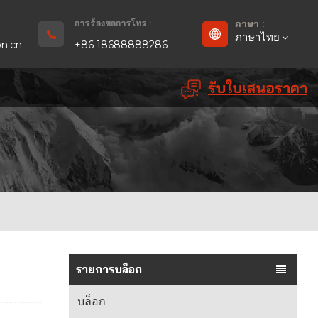
การร้องขอการโทร :
ภาษา :
ภาษาไทย
n.cn
+86 18688888286
รับใบเสนอราคา
English
Français
Deutsch
русский
Español
بالعربية
รายการบล็อก
Português
บล็อก