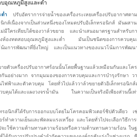
บอุณหภูมิสูงและต่ำ
ละต่ำ
ปรับอัตราการจ่ายน้ำของเครื่องระเหยเครื่องปรับอากาศต
ทรอนิกส์เนื่องจากเป็นส่วนหนึ่งของโหมดปรับอิเล็กทรอนิกส์ มันผส
่ไม่มีใครเทียบได้ของวาล์วขยาย และนำเสนอมาตรฐานสำหรับก
ห้องทดสอบอุณหภูมิสูงและต่ำ มันเป็นชนิดของการควบคุมอั
นวโน้มการพัฒนาที่ยิ่งใหญ่ และเป็นแนวทางของแนวโน้มการพัฒ
ยายตัวเครื่องปรับอากาศร้อนนั้นโดยพื้นฐานแล้วเหมือนกันและโคร
่างกันอย่างมาก จากมุมมองของการควบคุมและการบำรุงรักษา วา
นไฟฟ้าและตัวควบคุม โดยทั่วไปแล้ววาล์วขยายตัวอิเล็กทรอนิกส์
ี่ควบคุมได้และแผงวงจรน้ำมัน ในความเป็นจริงมีเพียงส่วนนี้เท่านั
ทรอนิกส์ได้รับการออกแบบโดยไมโครคอมพิวเตอร์ชิปตัวเดียว 
์ทำความเย็นและพัดลมแรงเหวี่ยง และโดยทั่วไปจะเลือกวิธีก
ั่วไปจะใช้ความต้านทานความร้อนหรือความต้านทานความร้อน ใ
ด้รับการปรับปรุงคำจำกัดความขององค์กรคันเร่งในช่วงแรก ซึ่ง