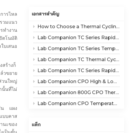
Indonesia
เอกสารสำคัญ
ามการไหล
हिन्दी
านรวมแนว
How to Choose a Thermal Cycling Chamber? Lab Companion TC Series Rapid Temperature Change Chamber Selection Guide
ภาษาไทย
ารทำงาน
Lab Companion TC Series Rapid Thermal Cycling Chamber: Reproduce Long-Term Thermal Fatigue Failure of Electronic Devices
ตโนมัติ
日本語
นาใบเสนอ
Lab Companion TC Series Temperature Cycling vs TS Series Thermal Shock Test Chamber – Application & Selection Guide
Tiếng Việt
Lab Companion TC Thermal Cycle vs TS Thermal Shock Test: Mechanisms of Thermo-Mechanical Failure and Equipment Parameter Correlation
งสร้างก็
中文
Lab Companion TC Series Rapid Temperature Change Chamber: 1℃/min~25℃/min | The Truth of CPO Thermal Cycling Rate
ล์วขยาย
ส่วนใหญ่
Lab Companion CPO High & Low Temperature Aging Chamber – Ultimate Solution for Silicon Photonics Long-Term Reliability Validation
้นที่ไม่
Lab Companion 800G CPO Thermal Cycling Test Equipment — Reliable Solution for High-Speed Optical Device Qualification
Lab Companion CPO Temperature & Humidity Test Chambers: Reliable Environmental Testing Solutions for Co-packaged Optics Reliability Validation
เช่น แผง
ารแบบคาส
แท็ก
นฐานะของ
เป็นขั้น